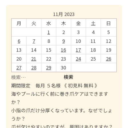
11月 2023
月
火
水
木
金
土
日
1
2
3
4
5
6
7
8
9
10
11
12
13
14
15
16
17
18
19
20
21
22
23
24
25
26
27
28
29
30
検
索
期間限定 毎月 ５名様 《 初見料 無料 》
:
海やプールに行く前に巻き爪ケアはできます
か？
小指の爪だけ分厚くなっています。なぜでしょ
うか？
爪が欠けやすいのですが、原因はありますか？