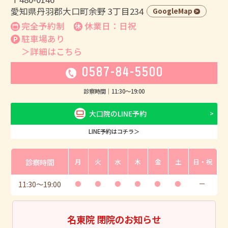
愛知県丹羽郡大口町余野 3丁目234
GoogleMap
完全予約制
休業日：日祝
駐車場あり
＞詳細はこちら
0587-84-5500
診察時間｜
11:30
〜
19:00
大口院のLINE予約
LINE予約はコチラ＞
診察時間
月
火
水
木
金
土
日・祝
11:30
〜
19:00
●
●
●
●
●
●
ー
名東院 閉院のお知らせ