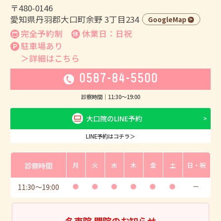
〒480-0146
愛知県丹羽郡大口町余野 3丁目234
GoogleMap
完全予約制
休業日：日祝
駐車場あり
＞詳細はこちら
0587-84-5500
診察時間｜
11:30
〜
19:00
大口院のLINE予約
LINE予約はコチラ＞
診察時間
月
火
水
木
金
土
日・祝
11:30
〜
19:00
●
●
●
●
●
●
ー