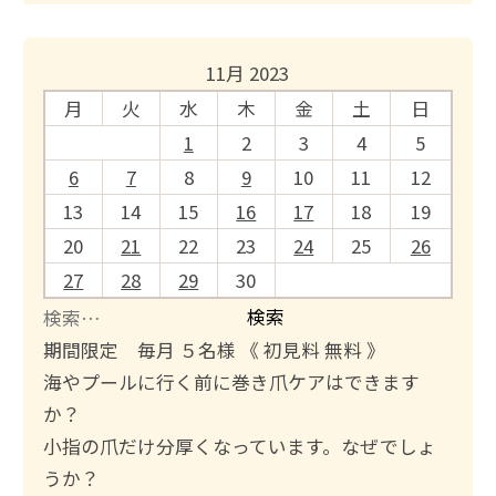
11月 2023
月
火
水
木
金
土
日
1
2
3
4
5
6
7
8
9
10
11
12
13
14
15
16
17
18
19
20
21
22
23
24
25
26
27
28
29
30
検
索
期間限定 毎月 ５名様 《 初見料 無料 》
:
海やプールに行く前に巻き爪ケアはできます
か？
小指の爪だけ分厚くなっています。なぜでしょ
うか？