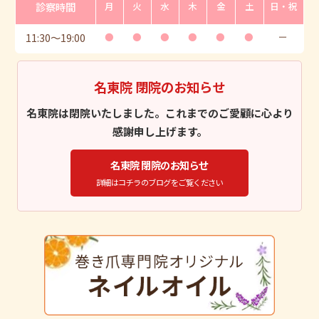
診察時間
月
火
水
木
金
土
日・祝
11:30
〜
19:00
●
●
●
●
●
●
ー
名東院 閉院のお知らせ
名東院は閉院いたしました。これまでのご愛顧に心より
感謝申し上げます。
名東院 閉院のお知らせ
詳細はコチラのブログをご覧ください