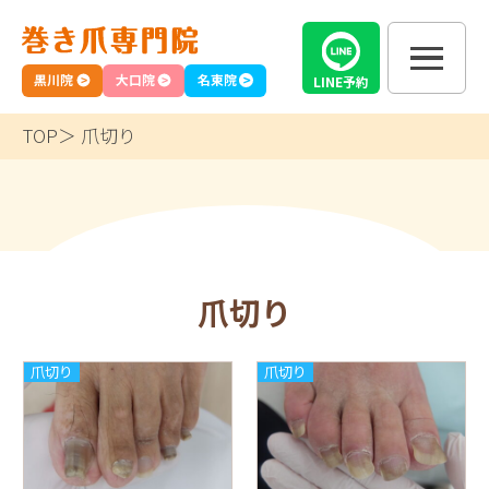
黒川院
大口院
名東院
LINE
予約
TOP
爪切り
爪切り
爪切り
爪切り