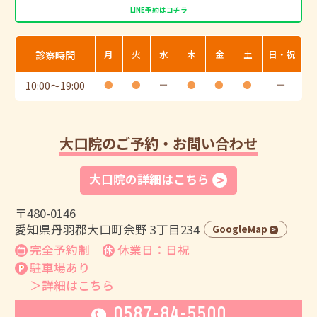
LINE予約はコチラ
診察時間
月
火
水
木
金
土
日・祝
10:00
〜
19:00
●
●
ー
●
●
●
ー
大口院のご予約・お問い合わせ
大口院の詳細はこちら
〒480-0146
愛知県丹羽郡大口町余野 3丁目234
GoogleMap
完全予約制
休業日：日祝
駐車場あり
＞詳細はこちら
0587-84-5500