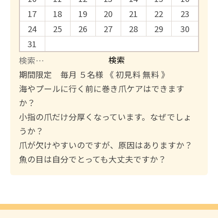
17
18
19
20
21
22
23
24
25
26
27
28
29
30
31
検
索
期間限定 毎月 ５名様 《 初見料 無料 》
:
海やプールに行く前に巻き爪ケアはできます
か？
小指の爪だけ分厚くなっています。なぜでしょ
うか？
爪が欠けやすいのですが、原因はありますか？
魚の目は自分でとっても大丈夫ですか？