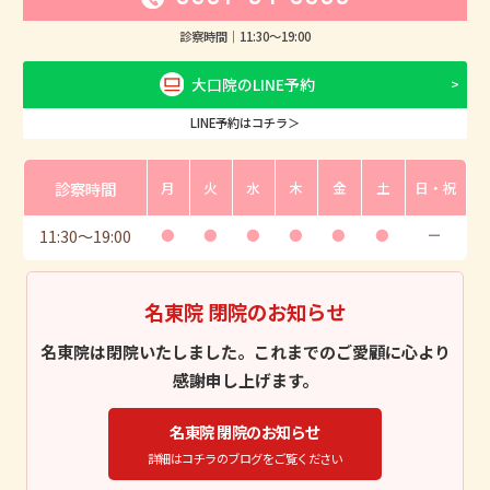
診察時間｜
11:30
〜
19:00
大口院のLINE予約
LINE予約はコチラ＞
診察時間
月
火
水
木
金
土
日・祝
11:30
〜
19:00
●
●
●
●
●
●
ー
名東院 閉院のお知らせ
名東院は閉院いたしました。これまでのご愛顧に心より
感謝申し上げます。
名東院 閉院のお知らせ
詳細はコチラのブログをご覧ください