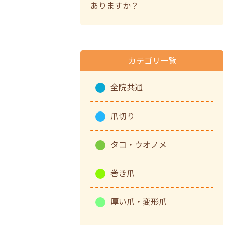
ありますか？
カテゴリ一覧
全院共通
爪切り
タコ・ウオノメ
巻き爪
厚い爪・変形爪