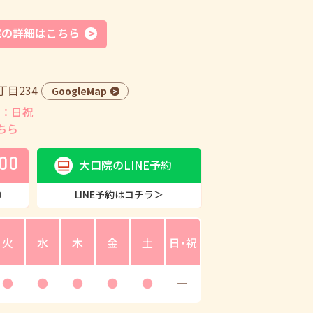
院の詳細はこちら
目234
GoogleMap
：日祝
ちら
00
大口院のLINE予約
0
LINE予約はコチラ＞
火
水
木
金
土
日・祝
●
●
●
●
●
ー