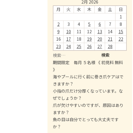
2月 2026
月
火
水
木
金
土
日
1
2
3
4
5
6
7
8
9
10
11
12
13
14
15
16
17
18
19
20
21
22
23
24
25
26
27
28
検
索
期間限定 毎月 ５名様 《 初見料 無料
:
》
海やプールに行く前に巻き爪ケアはで
きますか？
小指の爪だけ分厚くなっています。な
ぜでしょうか？
爪が欠けやすいのですが、原因はあり
ますか？
魚の目は自分でとっても大丈夫です
か？