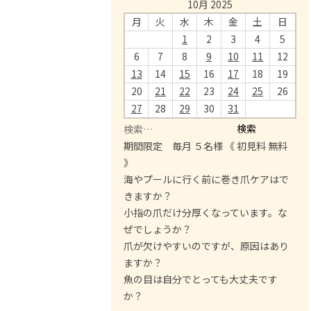
10月 2025
月
火
水
木
金
土
日
1
2
3
4
5
6
7
8
9
10
11
12
13
14
15
16
17
18
19
20
21
22
23
24
25
26
27
28
29
30
31
検
索
期間限定 毎月 ５名様 《 初見料 無料
:
》
海やプールに行く前に巻き爪ケアはで
きますか？
小指の爪だけ分厚くなっています。な
ぜでしょうか？
爪が欠けやすいのですが、原因はあり
ますか？
魚の目は自分でとっても大丈夫です
か？