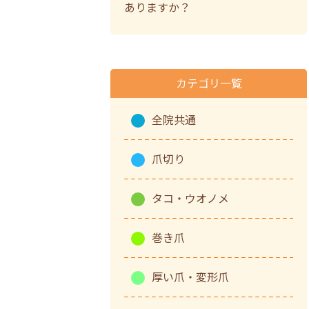
ありますか？
カテゴリ一覧
全院共通
爪切り
タコ・ウオノメ
巻き爪
厚い爪・変形爪