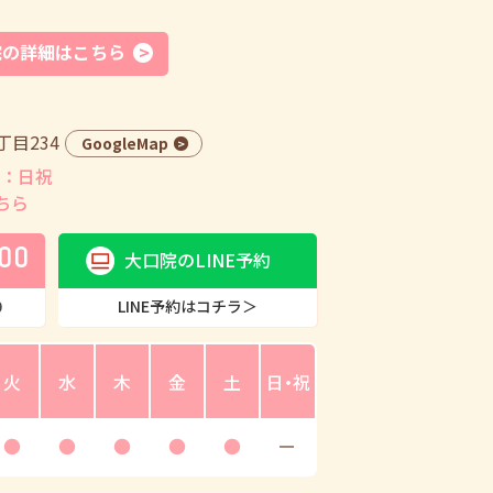
院の詳細はこちら
目234
GoogleMap
：日祝
ちら
00
大口院のLINE予約
0
LINE予約はコチラ＞
火
水
木
金
土
日・祝
●
●
●
●
●
ー