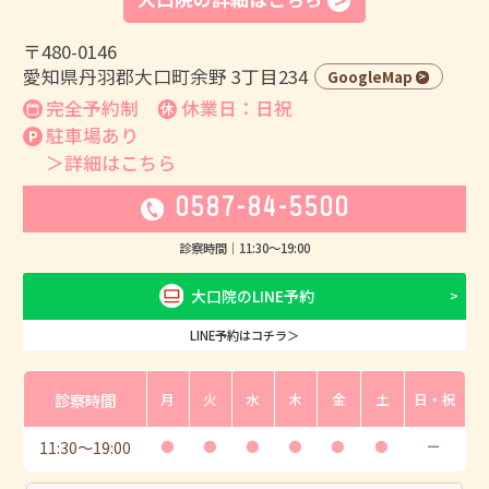
〒480-0146
愛知県丹羽郡大口町余野 3丁目234
GoogleMap
完全予約制
休業日：日祝
駐車場あり
＞詳細はこちら
0587-84-5500
診察時間｜
11:30
〜
19:00
大口院のLINE予約
LINE予約はコチラ＞
診察時間
月
火
水
木
金
土
日・祝
11:30
〜
19:00
●
●
●
●
●
●
ー