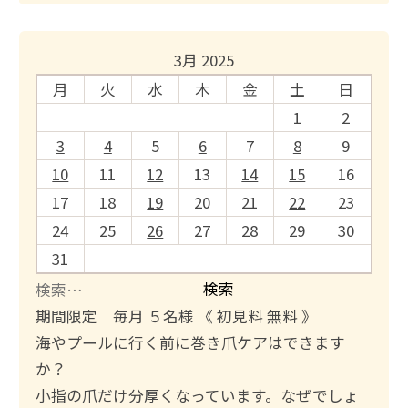
3月 2025
月
火
水
木
金
土
日
1
2
3
4
5
6
7
8
9
10
11
12
13
14
15
16
17
18
19
20
21
22
23
24
25
26
27
28
29
30
31
検
索
期間限定 毎月 ５名様 《 初見料 無料 》
:
海やプールに行く前に巻き爪ケアはできます
か？
小指の爪だけ分厚くなっています。なぜでしょ