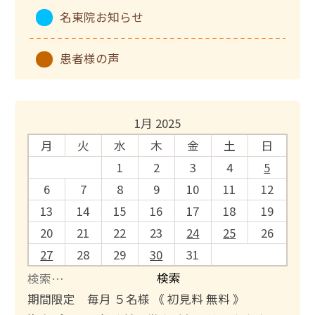
名東院お知らせ
患者様の声
1月 2025
月
火
水
木
金
土
日
1
2
3
4
5
6
7
8
9
10
11
12
13
14
15
16
17
18
19
20
21
22
23
24
25
26
27
28
29
30
31
検
索
期間限定 毎月 ５名様 《 初見料 無料 》