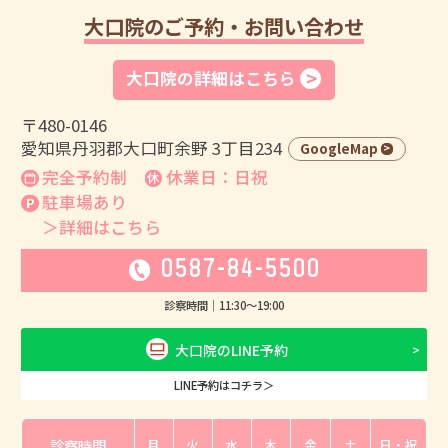
大口院のご予約・お問い合わせ
大口院の詳細はこちら
〒480-0146
愛知県丹羽郡大口町余野 3丁目234
GoogleMap
完全予約制
休業日：日祝
駐車場あり
＞詳細はこちら
0587-84-5500
診察時間｜
11:30
〜
19:00
大口院のLINE予約
LINE予約はコチラ＞
診察時間
月
火
水
木
金
土
日・祝