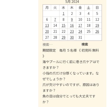
5月 2024
月
火
水
木
金
土
日
1
2
3
4
5
6
7
8
9
10
11
12
13
14
15
16
17
18
19
20
21
22
23
24
25
26
27
28
29
30
31
検
索
期間限定 毎月 ５名様 《 初見料 無料
:
》
海やプールに行く前に巻き爪ケアはで
きますか？
小指の爪だけ分厚くなっています。な
ぜでしょうか？
爪が欠けやすいのですが、原因はあり
ますか？
魚の目は自分でとっても大丈夫です
か？