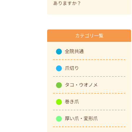
ありますか？
カテゴリ一覧
全院共通
爪切り
タコ・ウオノメ
巻き爪
厚い爪・変形爪