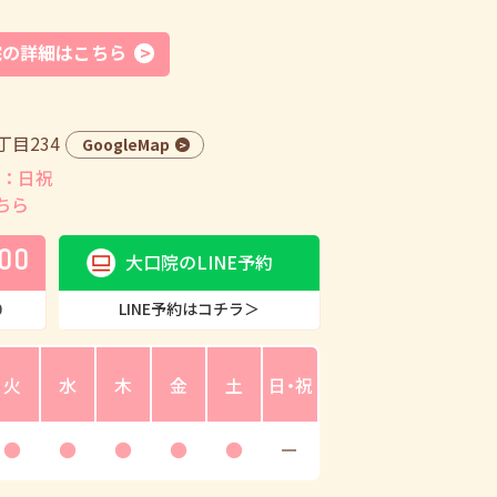
院の詳細はこちら
目234
GoogleMap
：日祝
ちら
00
大口院のLINE予約
0
LINE予約はコチラ＞
火
水
木
金
土
日・祝
●
●
●
●
●
ー