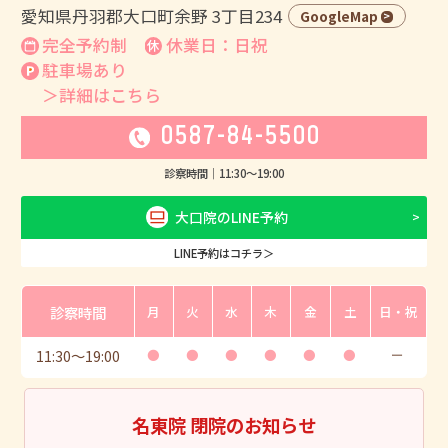
愛知県丹羽郡大口町余野 3丁目234
GoogleMap
完全予約制
休業日：日祝
駐車場あり
＞詳細はこちら
0587-84-5500
診察時間｜
11:30
〜
19:00
大口院のLINE予約
LINE予約はコチラ＞
診察時間
月
火
水
木
金
土
日・祝
11:30
〜
19:00
●
●
●
●
●
●
ー
名東院 閉院のお知らせ