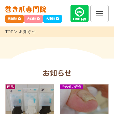
黒川院
大口院
名東院
LINE
予約
TOP
お知らせ
お知らせ
商品
その他の症例