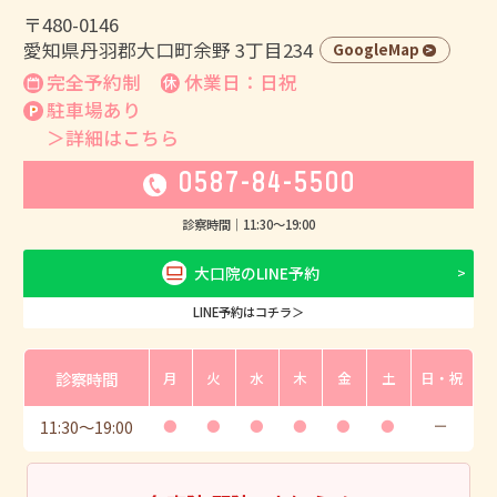
〒480-0146
愛知県丹羽郡大口町余野 3丁目234
GoogleMap
完全予約制
休業日：日祝
駐車場あり
＞詳細はこちら
0587-84-5500
診察時間｜
11:30
〜
19:00
大口院のLINE予約
LINE予約はコチラ＞
診察時間
月
火
水
木
金
土
日・祝
11:30
〜
19:00
●
●
●
●
●
●
ー