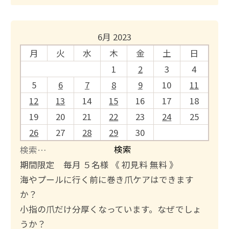
6月 2023
月
火
水
木
金
土
日
1
2
3
4
5
6
7
8
9
10
11
12
13
14
15
16
17
18
19
20
21
22
23
24
25
26
27
28
29
30
検
索
期間限定 毎月 ５名様 《 初見料 無料 》
:
海やプールに行く前に巻き爪ケアはできます
か？
小指の爪だけ分厚くなっています。なぜでしょ
うか？