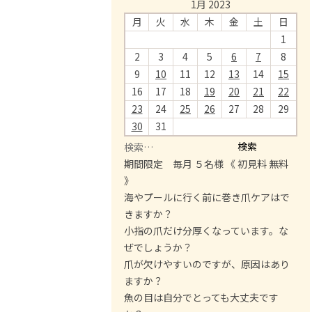
1月 2023
月
火
水
木
金
土
日
1
2
3
4
5
6
7
8
9
10
11
12
13
14
15
16
17
18
19
20
21
22
23
24
25
26
27
28
29
30
31
検
索
期間限定 毎月 ５名様 《 初見料 無料
:
》
海やプールに行く前に巻き爪ケアはで
きますか？
小指の爪だけ分厚くなっています。な
ぜでしょうか？
爪が欠けやすいのですが、原因はあり
ますか？
魚の目は自分でとっても大丈夫です