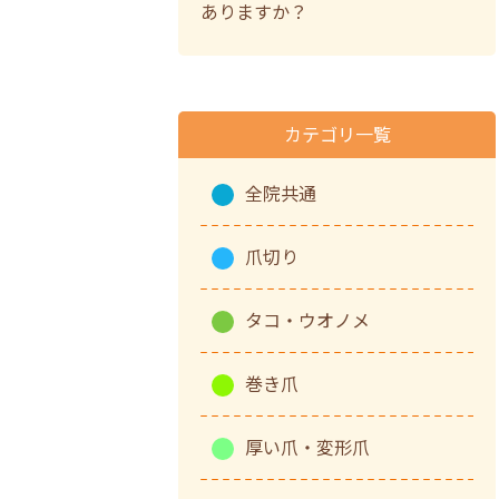
ありますか？
カテゴリ一覧
全院共通
爪切り
タコ・ウオノメ
巻き爪
厚い爪・変形爪