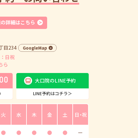
院の詳細はこちら
目234
GoogleMap
：日祝
ちら
00
大口院のLINE予約
0
LINE予約はコチラ＞
火
水
木
金
土
日・祝
●
●
●
●
●
ー