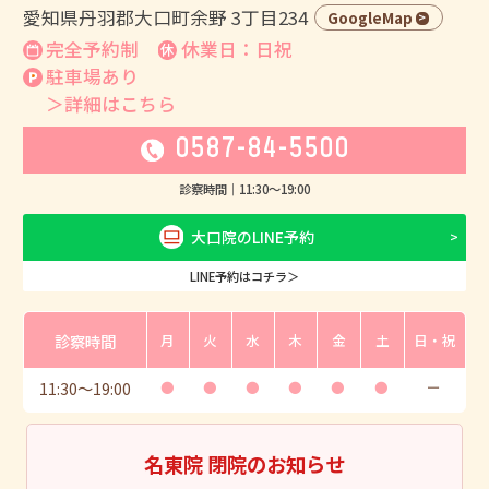
愛知県丹羽郡大口町余野 3丁目234
GoogleMap
完全予約制
休業日：日祝
駐車場あり
＞詳細はこちら
0587-84-5500
診察時間｜
11:30
〜
19:00
大口院のLINE予約
LINE予約はコチラ＞
診察時間
月
火
水
木
金
土
日・祝
11:30
〜
19:00
●
●
●
●
●
●
ー
名東院 閉院のお知らせ