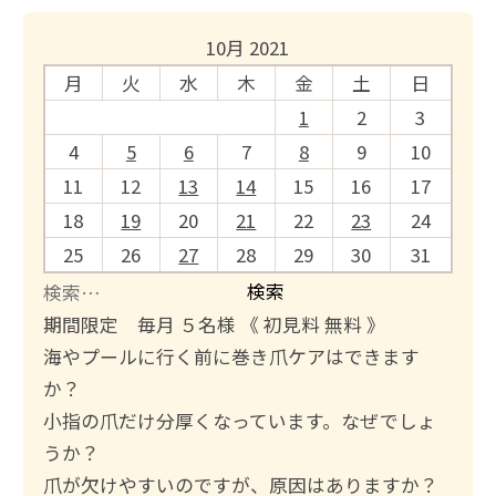
10月 2021
月
火
水
木
金
土
日
1
2
3
4
5
6
7
8
9
10
11
12
13
14
15
16
17
18
19
20
21
22
23
24
25
26
27
28
29
30
31
検
索
期間限定 毎月 ５名様 《 初見料 無料 》
:
海やプールに行く前に巻き爪ケアはできます
か？
小指の爪だけ分厚くなっています。なぜでしょ
うか？
爪が欠けやすいのですが、原因はありますか？