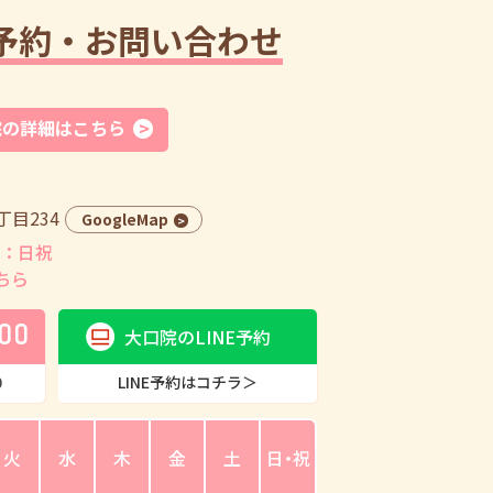
予約・お問い合わせ
院の詳細はこちら
目234
GoogleMap
：日祝
ちら
00
大口院のLINE予約
0
LINE予約はコチラ＞
火
水
木
金
土
日・祝