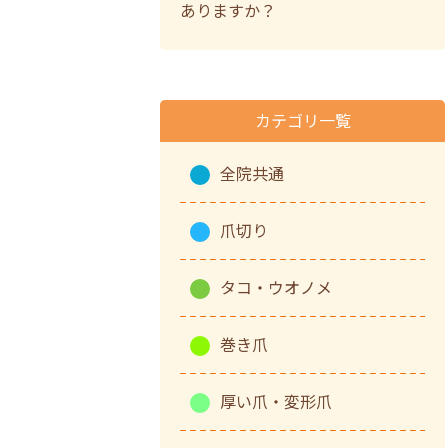
ありますか？
カテゴリ一覧
全院共通
爪切り
タコ・ウオノメ
巻き爪
厚い爪・変形爪