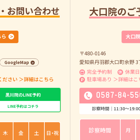
・お問い合わせ
大口院のご
ちら
大口
〒480-0146
愛知県丹羽郡大口町余野 3丁
GoogleMap
完全予約制
休業日
ください
＞詳細はこちら
駐車場あり
＞詳細はこ
0587-84-55
黒川院のLINE予約
LINE予約はコチラ
診察時間｜
11:30
〜
19:0
診察時間
月
木
金
土
日・祝