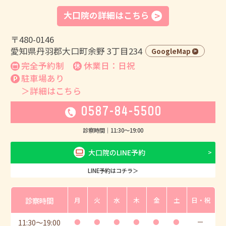
大口院の詳細はこちら
〒480-0146
愛知県丹羽郡大口町余野 3丁目234
GoogleMap
完全予約制
休業日：日祝
駐車場あり
＞詳細はこちら
0587-84-5500
診察時間｜
11:30
〜
19:00
大口院のLINE予約
LINE予約はコチラ＞
診察時間
月
火
水
木
金
土
日・祝
11:30
〜
19:00
●
●
●
●
●
●
ー