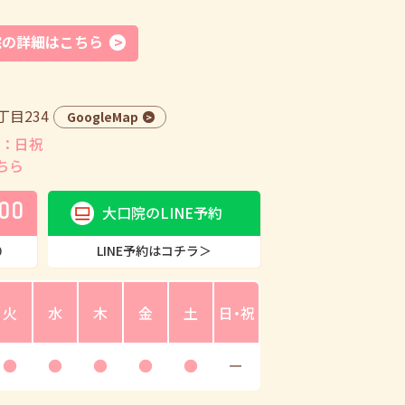
院の詳細はこちら
目234
GoogleMap
：日祝
ちら
00
大口院のLINE予約
0
LINE予約はコチラ＞
火
水
木
金
土
日・祝
●
●
●
●
●
ー