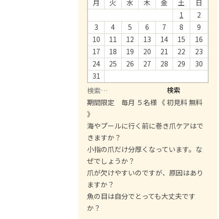
月
火
水
木
金
土
日
1
2
3
4
5
6
7
8
9
10
11
12
13
14
15
16
17
18
19
20
21
22
23
24
25
26
27
28
29
30
31
検
索
期間限定 毎月 ５名様 《 初見料 無料
:
》
海やプールに行く前に巻き爪ケアはで
きますか？
小指の爪だけ分厚くなっています。な
ぜでしょうか？
爪が欠けやすいのですが、原因はあり
ますか？
魚の目は自分でとっても大丈夫です
か？