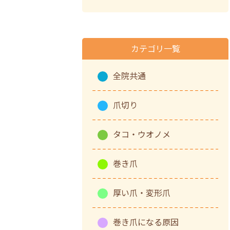
中！
カテゴリ一覧
全院共通
爪切り
タコ・ウオノメ
巻き爪
厚い爪・変形爪
巻き爪になる原因