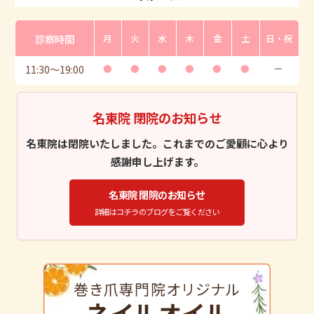
診察時間
月
火
水
木
金
土
日・祝
11:30
〜
19:00
●
●
●
●
●
●
ー
名東院 閉院のお知らせ
名東院は閉院いたしました。これまでのご愛顧に心より
感謝申し上げます。
名東院 閉院のお知らせ
詳細はコチラのブログをご覧ください