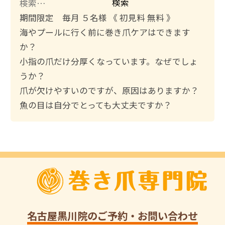
検
索
期間限定 毎月 ５名様 《 初見料 無料 》
:
海やプールに行く前に巻き爪ケアはできます
か？
小指の爪だけ分厚くなっています。なぜでしょ
うか？
爪が欠けやすいのですが、原因はありますか？
魚の目は自分でとっても大丈夫ですか？
名古屋黒川院
のご予約・お問い合わせ