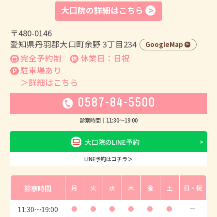
大口院の詳細はこちら
〒480-0146
愛知県丹羽郡大口町余野 3丁目234
GoogleMap
完全予約制
休業日：日祝
駐車場あり
＞詳細はこちら
0587-84-5500
診察時間｜
11:30
〜
19:00
大口院のLINE予約
LINE予約はコチラ＞
診察時間
月
火
水
木
金
土
日・祝
11:30
〜
19:00
●
●
●
●
●
●
ー