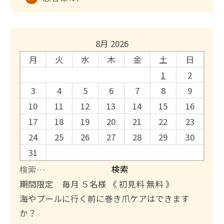
8月 2026
月
火
水
木
金
土
日
1
2
3
4
5
6
7
8
9
10
11
12
13
14
15
16
17
18
19
20
21
22
23
24
25
26
27
28
29
30
31
検
索
期間限定 毎月 ５名様 《 初見料 無料 》
:
海やプールに行く前に巻き爪ケアはできます
か？