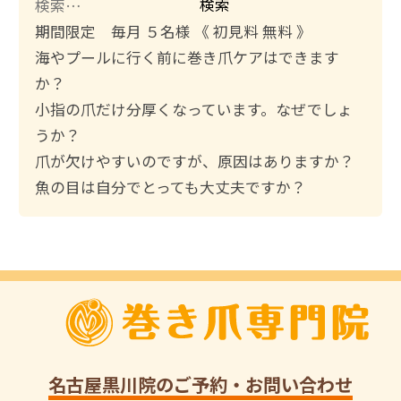
検
索
期間限定 毎月 ５名様 《 初見料 無料 》
:
海やプールに行く前に巻き爪ケアはできます
か？
小指の爪だけ分厚くなっています。なぜでしょ
うか？
爪が欠けやすいのですが、原因はありますか？
魚の目は自分でとっても大丈夫ですか？
名古屋黒川院
のご予約・お問い合わせ