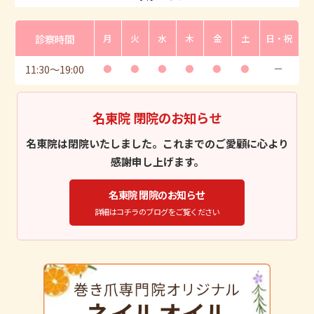
診察時間
月
火
水
木
金
土
日・祝
11:30
〜
19:00
●
●
●
●
●
●
ー
名東院 閉院のお知らせ
名東院は閉院いたしました。これまでのご愛顧に心より
感謝申し上げます。
名東院 閉院のお知らせ
詳細はコチラのブログをご覧ください