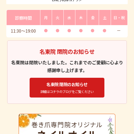
診察時間
月
火
水
木
金
土
日・祝
11:30
〜
19:00
●
●
●
●
●
●
ー
名東院 閉院のお知らせ
名東院は閉院いたしました。これまでのご愛顧に心より
感謝申し上げます。
名東院 閉院のお知らせ
詳細はコチラのブログをご覧ください