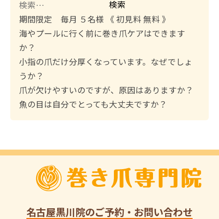
検
索
期間限定 毎月 ５名様 《 初見料 無料 》
:
海やプールに行く前に巻き爪ケアはできます
か？
小指の爪だけ分厚くなっています。なぜでしょ
うか？
爪が欠けやすいのですが、原因はありますか？
魚の目は自分でとっても大丈夫ですか？
名古屋黒川院
のご予約・お問い合わせ