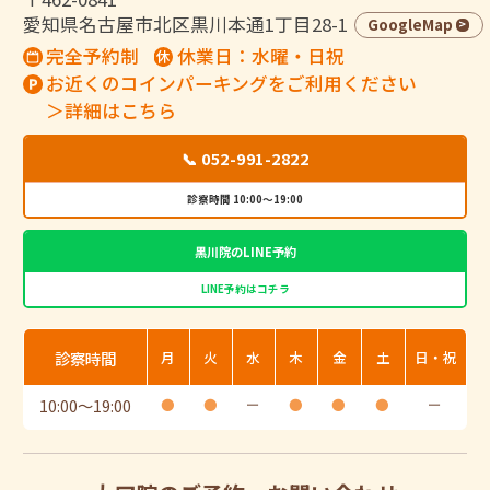
愛知県名古屋市北区黒川本通1丁目28-1
GoogleMap
完全予約制
休業日：水曜・日祝
お近くのコインパーキングをご利用ください
＞詳細はこちら
📞 052-991-2822
診察時間 10:00～19:00
黒川院のLINE予約
LINE予約はコチラ
診察時間
月
火
水
木
金
土
日・祝
10:00
〜
19:00
●
●
ー
●
●
●
ー