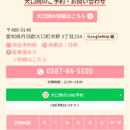
大口院のご予約・お問い合わせ
大口院の詳細はこちら
〒480-0146
愛知県丹羽郡大口町余野 3丁目234
GoogleMap
完全予約制
休業日：日祝
駐車場あり
＞詳細はこちら
0587-84-5500
診察時間｜
11:30
〜
19:00
大口院のLINE予約
LINE予約はコチラ＞
診察時間
月
火
水
木
金
土
日・祝