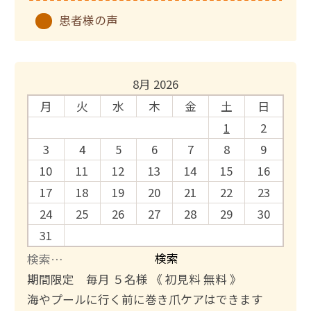
患者様の声
8月 2026
月
火
水
木
金
土
日
1
2
3
4
5
6
7
8
9
10
11
12
13
14
15
16
17
18
19
20
21
22
23
24
25
26
27
28
29
30
31
検
索
期間限定 毎月 ５名様 《 初見料 無料 》
:
海やプールに行く前に巻き爪ケアはできます