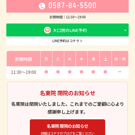
0587-84-5500
診察時間｜
11:30
〜
19:00
大口院のLINE予約
LINE予約はコチラ＞
診察時間
月
火
水
木
金
土
日・祝
11:30
〜
19:00
●
●
●
●
●
●
ー
名東院 閉院のお知らせ
名東院は閉院いたしました。これまでのご愛顧に心より
感謝申し上げます。
名東院 閉院のお知らせ
詳細はコチラのブログをご覧ください