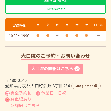
黒川院のLINE予約
LINE予約はコチラ
診察時間
月
火
水
木
金
土
日・祝
10:00
〜
19:00
●
●
ー
●
●
●
ー
大口院のご予約・お問い合わせ
大口院の詳細はこちら
〒480-0146
愛知県丹羽郡大口町余野 3丁目234
GoogleMap
完全予約制
休業日：日祝
駐車場あり
＞詳細はこちら