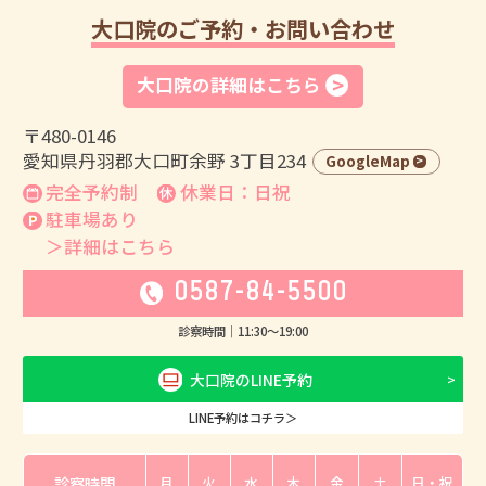
大口院のご予約・お問い合わせ
大口院の詳細はこちら
〒480-0146
愛知県丹羽郡大口町余野 3丁目234
GoogleMap
完全予約制
休業日：日祝
駐車場あり
＞詳細はこちら
0587-84-5500
診察時間｜
11:30
〜
19:00
大口院のLINE予約
LINE予約はコチラ＞
診察時間
月
火
水
木
金
土
日・祝