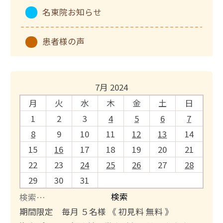
名東院お知らせ
患者様の声
7月 2024
月
火
水
木
金
土
日
1
2
3
4
5
6
7
8
9
10
11
12
13
14
15
16
17
18
19
20
21
22
23
24
25
26
27
28
29
30
31
検
索
期間限定 毎月 ５名様 《 初見料 無料 》