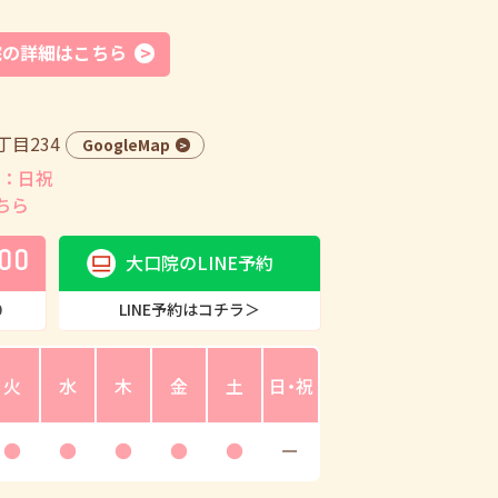
院の詳細はこちら
目234
GoogleMap
：日祝
ちら
00
大口院のLINE予約
0
LINE予約はコチラ＞
火
水
木
金
土
日・祝
●
●
●
●
●
ー