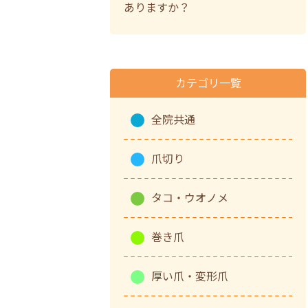
ありますか？
カテゴリ一覧
全院共通
爪切り
タコ・ウオノメ
巻き爪
厚い爪・変形爪