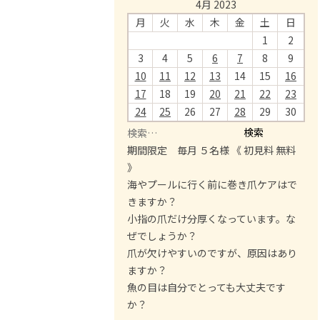
4月 2023
月
火
水
木
金
土
日
1
2
3
4
5
6
7
8
9
10
11
12
13
14
15
16
17
18
19
20
21
22
23
24
25
26
27
28
29
30
検
索
期間限定 毎月 ５名様 《 初見料 無料
:
》
海やプールに行く前に巻き爪ケアはで
きますか？
小指の爪だけ分厚くなっています。な
ぜでしょうか？
爪が欠けやすいのですが、原因はあり
ますか？
魚の目は自分でとっても大丈夫です
か？