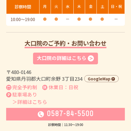
診察時間
月
火
水
木
金
土
日・祝
10:00
〜
19:00
●
●
ー
●
●
●
ー
大口院のご予約・お問い合わせ
大口院の詳細はこちら
〒480-0146
愛知県丹羽郡大口町余野 3丁目234
GoogleMap
完全予約制
休業日：日祝
駐車場あり
＞詳細はこちら
0587-84-5500
診察時間｜
11:30
〜
19:00