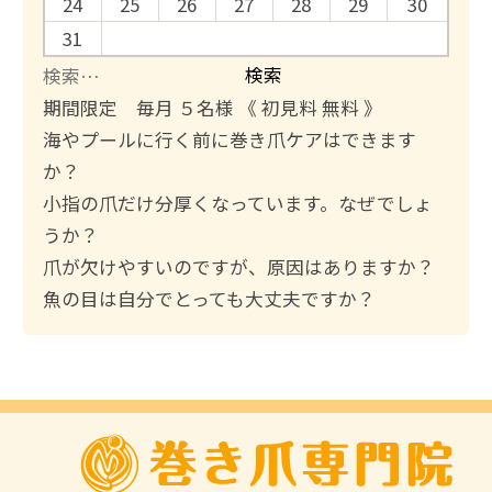
24
25
26
27
28
29
30
31
検
索
期間限定 毎月 ５名様 《 初見料 無料 》
:
海やプールに行く前に巻き爪ケアはできます
か？
小指の爪だけ分厚くなっています。なぜでしょ
うか？
爪が欠けやすいのですが、原因はありますか？
魚の目は自分でとっても大丈夫ですか？