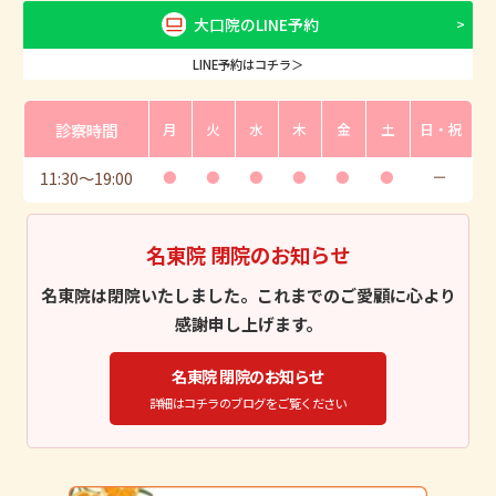
大口院のLINE予約
LINE予約はコチラ＞
診察時間
月
火
水
木
金
土
日・祝
11:30
〜
19:00
●
●
●
●
●
●
ー
名東院 閉院のお知らせ
名東院は閉院いたしました。これまでのご愛顧に心より
感謝申し上げます。
名東院 閉院のお知らせ
詳細はコチラのブログをご覧ください