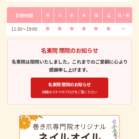
診察時間
月
火
水
木
金
土
日・祝
11:30
〜
19:00
●
●
●
●
●
●
ー
名東院 閉院のお知らせ
名東院は閉院いたしました。これまでのご愛顧に心より
感謝申し上げます。
名東院 閉院のお知らせ
詳細はコチラのブログをご覧ください