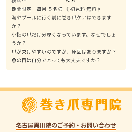
索
期間限定 毎月 ５名様 《 初見料 無料 》
:
海やプールに行く前に巻き爪ケアはできます
か？
小指の爪だけ分厚くなっています。なぜでしょ
うか？
爪が欠けやすいのですが、原因はありますか？
魚の目は自分でとっても大丈夫ですか？
名古屋黒川院
のご予約・お問い合わせ