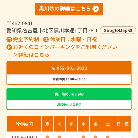
黒川院の詳細はこちら
〒462-0841
愛知県名古屋市北区黒川本通1丁目28-1
GoogleMap
完全予約制
休業日：水曜・日祝
お近くのコインパーキングをご利用ください
＞詳細はこちら
📞 052-991-2822
診察時間 10:00～19:00
黒川院のLINE予約
LINE予約はコチラ
診察時間
月
火
水
木
金
土
日・祝
10:00
〜
19:00
●
●
ー
●
●
●
ー