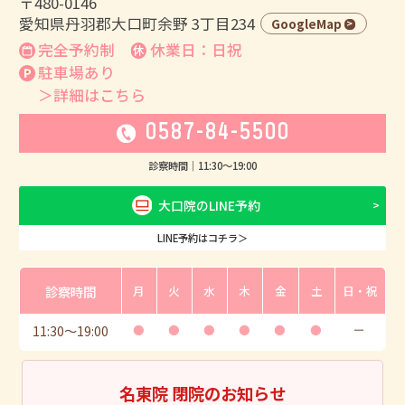
〒480-0146
愛知県丹羽郡大口町余野 3丁目234
GoogleMap
完全予約制
休業日：日祝
駐車場あり
＞詳細はこちら
0587-84-5500
診察時間｜
11:30
〜
19:00
大口院のLINE予約
LINE予約はコチラ＞
診察時間
月
火
水
木
金
土
日・祝
11:30
〜
19:00
●
●
●
●
●
●
ー
名東院 閉院のお知らせ