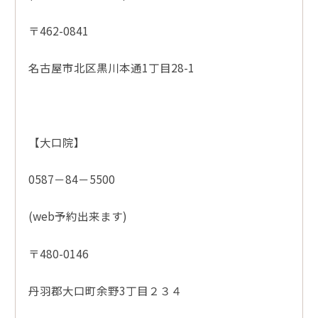
〒462-0841
名古屋市北区黒川本通1丁目28-1
【大口院】
0587－84－5500
(web予約出来ます)
〒480-0146
丹羽郡大口町余野3丁目２３４