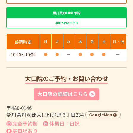
黒川院のLINE予約
LINE予約はコチラ
診察時間
月
火
水
木
金
土
日・祝
10:00
〜
19:00
●
●
ー
●
●
●
ー
大口院のご予約・お問い合わせ
大口院の詳細はこちら
〒480-0146
愛知県丹羽郡大口町余野 3丁目234
GoogleMap
完全予約制
休業日：日祝
駐車場あり