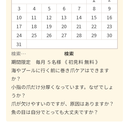
3
4
5
6
7
8
9
10
11
12
13
14
15
16
17
18
19
20
21
22
23
24
25
26
27
28
29
30
31
検
索
期間限定 毎月 ５名様 《 初見料 無料 》
:
海やプールに行く前に巻き爪ケアはできます
か？
小指の爪だけ分厚くなっています。なぜでしょ
うか？
爪が欠けやすいのですが、原因はありますか？
魚の目は自分でとっても大丈夫ですか？