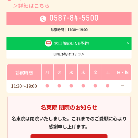
＞詳細はこちら
0587-84-5500
診察時間｜
11:30
〜
19:00
大口院のLINE予約
LINE予約はコチラ＞
診察時間
月
火
水
木
金
土
日・祝
11:30
〜
19:00
●
●
●
●
●
●
ー
名東院 閉院のお知らせ
名東院は閉院いたしました。これまでのご愛顧に心より
感謝申し上げます。