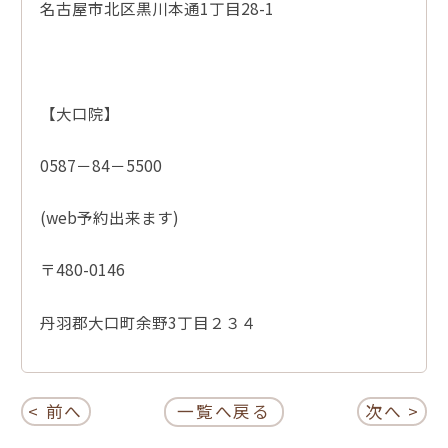
名古屋市北区黒川本通1丁目28-1
【大口院】
0587－84－5500
(web予約出来ます)
〒480-0146
丹羽郡大口町余野3丁目２３４
< 前へ
一覧へ戻る
次へ >