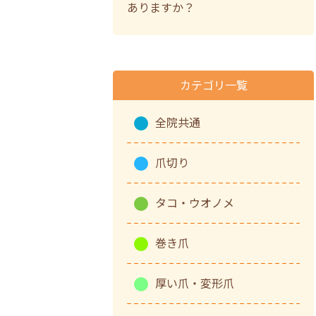
ありますか？
カテゴリ一覧
全院共通
爪切り
タコ・ウオノメ
巻き爪
厚い爪・変形爪