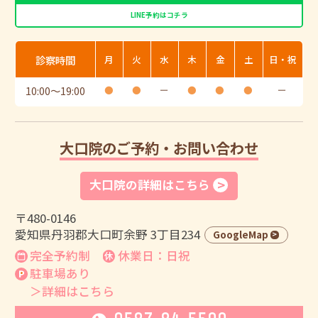
LINE予約はコチラ
診察時間
月
火
水
木
金
土
日・祝
10:00
〜
19:00
●
●
ー
●
●
●
ー
大口院のご予約・お問い合わせ
大口院の詳細はこちら
〒480-0146
愛知県丹羽郡大口町余野 3丁目234
GoogleMap
完全予約制
休業日：日祝
駐車場あり
＞詳細はこちら