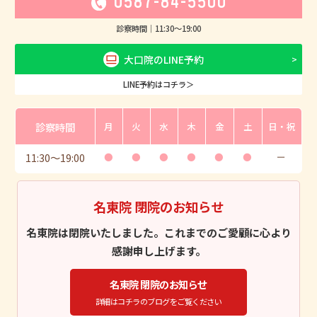
0587-84-5500
診察時間｜
11:30
〜
19:00
大口院のLINE予約
LINE予約はコチラ＞
診察時間
月
火
水
木
金
土
日・祝
11:30
〜
19:00
●
●
●
●
●
●
ー
名東院 閉院のお知らせ
名東院は閉院いたしました。これまでのご愛顧に心より
感謝申し上げます。
名東院 閉院のお知らせ
詳細はコチラのブログをご覧ください