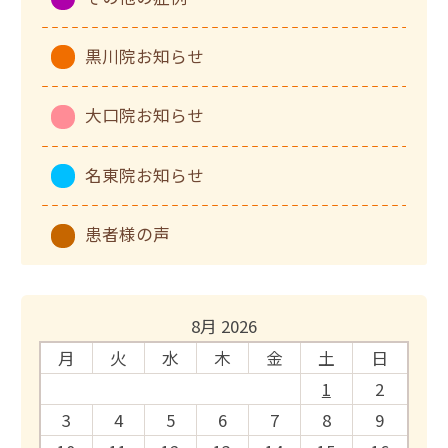
黒川院お知らせ
大口院お知らせ
名東院お知らせ
患者様の声
8月 2026
月
火
水
木
金
土
日
1
2
3
4
5
6
7
8
9