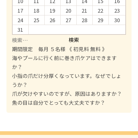
10
11
12
13
14
15
16
17
18
19
20
21
22
23
24
25
26
27
28
29
30
31
検
索
期間限定 毎月 ５名様 《 初見料 無料 》
:
海やプールに行く前に巻き爪ケアはできます
か？
小指の爪だけ分厚くなっています。なぜでしょ
うか？
爪が欠けやすいのですが、原因はありますか？
魚の目は自分でとっても大丈夫ですか？