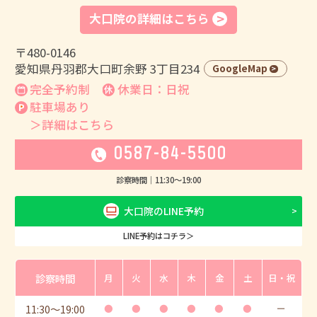
大口院の詳細はこちら
〒480-0146
愛知県丹羽郡大口町余野 3丁目234
GoogleMap
完全予約制
休業日：日祝
駐車場あり
＞詳細はこちら
0587-84-5500
診察時間｜
11:30
〜
19:00
大口院のLINE予約
LINE予約はコチラ＞
診察時間
月
火
水
木
金
土
日・祝
11:30
〜
19:00
●
●
●
●
●
●
ー