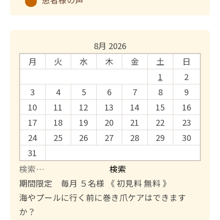
患者様の声
8月 2026
月
火
水
木
金
土
日
1
2
3
4
5
6
7
8
9
10
11
12
13
14
15
16
17
18
19
20
21
22
23
24
25
26
27
28
29
30
31
検
索
期間限定 毎月 ５名様 《 初見料 無料 》
:
海やプールに行く前に巻き爪ケアはできます
か？