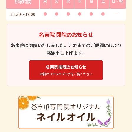
診察時間
月
火
水
木
金
土
日・祝
11:30
〜
19:00
●
●
●
●
●
●
ー
名東院 閉院のお知らせ
名東院は閉院いたしました。これまでのご愛顧に心より
感謝申し上げます。
名東院 閉院のお知らせ
詳細はコチラのブログをご覧ください