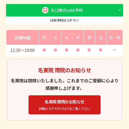
大口院のLINE予約
LINE予約はコチラ＞
診察時間
月
火
水
木
金
土
日・祝
11:30
〜
19:00
●
●
●
●
●
●
ー
名東院 閉院のお知らせ
名東院は閉院いたしました。これまでのご愛顧に心より
感謝申し上げます。
名東院 閉院のお知らせ
詳細はコチラのブログをご覧ください