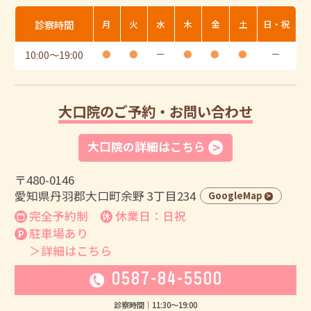
診察時間
月
火
水
木
金
土
日・祝
10:00
〜
19:00
●
●
ー
●
●
●
ー
大口院のご予約・お問い合わせ
大口院の詳細はこちら
〒480-0146
愛知県丹羽郡大口町余野 3丁目234
GoogleMap
完全予約制
休業日：日祝
駐車場あり
＞詳細はこちら
0587-84-5500
診察時間｜
11:30
〜
19:00