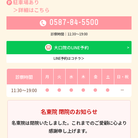
駐車場あり
＞詳細はこちら
0587-84-5500
診察時間｜
11:30
〜
19:00
大口院のLINE予約
LINE予約はコチラ＞
診察時間
月
火
水
木
金
土
日・祝
11:30
〜
19:00
●
●
●
●
●
●
ー
名東院 閉院のお知らせ
名東院は閉院いたしました。これまでのご愛顧に心より
感謝申し上げます。