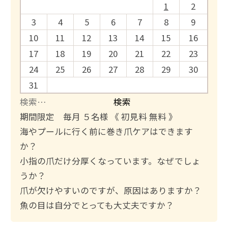
1
2
3
4
5
6
7
8
9
10
11
12
13
14
15
16
17
18
19
20
21
22
23
24
25
26
27
28
29
30
31
検
索
期間限定 毎月 ５名様 《 初見料 無料 》
:
海やプールに行く前に巻き爪ケアはできます
か？
小指の爪だけ分厚くなっています。なぜでしょ
うか？
爪が欠けやすいのですが、原因はありますか？
魚の目は自分でとっても大丈夫ですか？