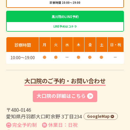
診察時間 10:00～19:00
黒川院のLINE予約
LINE予約はコチラ
診察時間
月
火
水
木
金
土
日・祝
10:00
〜
19:00
●
●
ー
●
●
●
ー
大口院のご予約・お問い合わせ
大口院の詳細はこちら
〒480-0146
愛知県丹羽郡大口町余野 3丁目234
GoogleMap
完全予約制
休業日：日祝