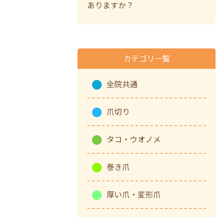
ありますか？
カテゴリ一覧
全院共通
爪切り
タコ・ウオノメ
巻き爪
厚い爪・変形爪