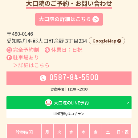
大口院のご予約・お問い合わせ
大口院の詳細はこちら
〒480-0146
愛知県丹羽郡大口町余野 3丁目234
GoogleMap
完全予約制
休業日：日祝
駐車場あり
＞詳細はこちら
0587-84-5500
診察時間｜
11:30
〜
19:00
大口院のLINE予約
LINE予約はコチラ＞
診察時間
月
火
水
木
金
土
日・祝