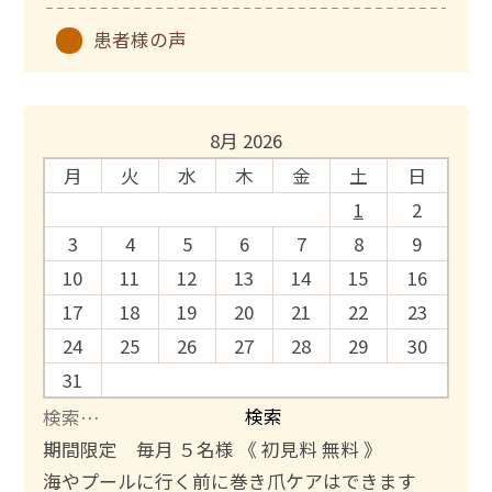
患者様の声
8月 2026
月
火
水
木
金
土
日
1
2
3
4
5
6
7
8
9
10
11
12
13
14
15
16
17
18
19
20
21
22
23
24
25
26
27
28
29
30
31
検
索
期間限定 毎月 ５名様 《 初見料 無料 》
:
海やプールに行く前に巻き爪ケアはできます