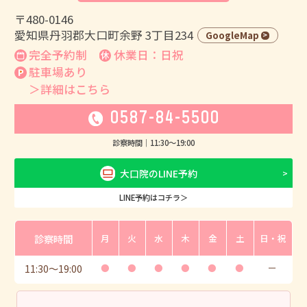
〒480-0146
愛知県丹羽郡大口町余野 3丁目234
GoogleMap
完全予約制
休業日：日祝
駐車場あり
＞詳細はこちら
0587-84-5500
診察時間｜
11:30
〜
19:00
大口院のLINE予約
LINE予約はコチラ＞
診察時間
月
火
水
木
金
土
日・祝
11:30
〜
19:00
●
●
●
●
●
●
ー