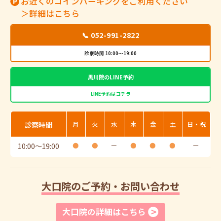
お近くのコインパーキングをご利用ください
＞詳細はこちら
📞 052-991-2822
診察時間 10:00～19:00
黒川院のLINE予約
LINE予約はコチラ
診察時間
月
火
水
木
金
土
日・祝
10:00
〜
19:00
●
●
ー
●
●
●
ー
大口院のご予約・お問い合わせ
大口院の詳細はこちら