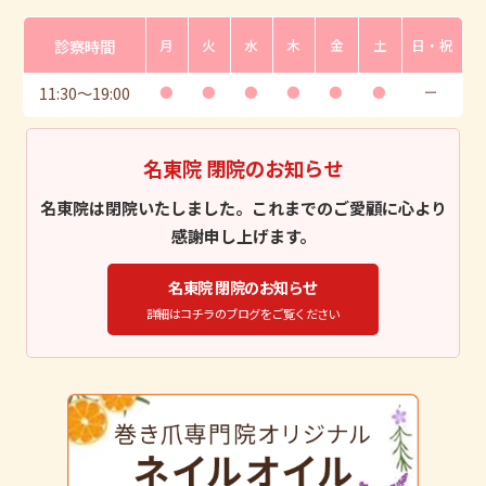
診察時間
月
火
水
木
金
土
日・祝
11:30
〜
19:00
●
●
●
●
●
●
ー
名東院 閉院のお知らせ
名東院は閉院いたしました。これまでのご愛顧に心より
感謝申し上げます。
名東院 閉院のお知らせ
詳細はコチラのブログをご覧ください