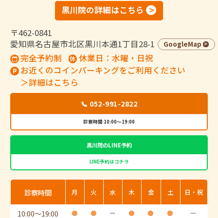
黒川院の詳細はこちら
〒462-0841
愛知県名古屋市北区黒川本通1丁目28-1
GoogleMap
完全予約制
休業日：水曜・日祝
お近くのコインパーキングをご利用ください
＞詳細はこちら
📞 052-991-2822
診察時間 10:00～19:00
黒川院のLINE予約
LINE予約はコチラ
診察時間
月
火
水
木
金
土
日・祝
10:00
〜
19:00
●
●
ー
●
●
●
ー