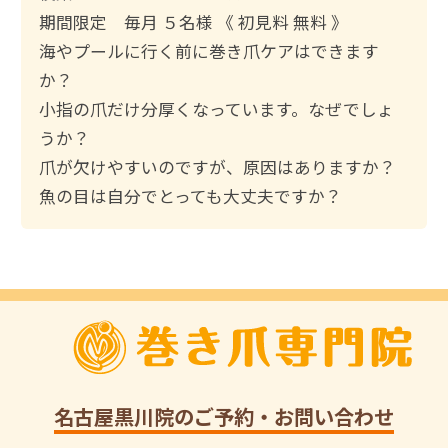
索
期間限定 毎月 ５名様 《 初見料 無料 》
:
海やプールに行く前に巻き爪ケアはできます
か？
小指の爪だけ分厚くなっています。なぜでしょ
うか？
爪が欠けやすいのですが、原因はありますか？
魚の目は自分でとっても大丈夫ですか？
名古屋黒川院
のご予約・お問い合わせ