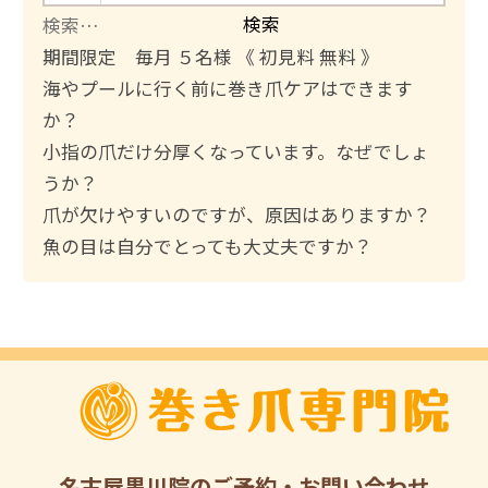
検
索
期間限定 毎月 ５名様 《 初見料 無料 》
:
海やプールに行く前に巻き爪ケアはできます
か？
小指の爪だけ分厚くなっています。なぜでしょ
うか？
爪が欠けやすいのですが、原因はありますか？
魚の目は自分でとっても大丈夫ですか？
名古屋黒川院
のご予約・お問い合わせ