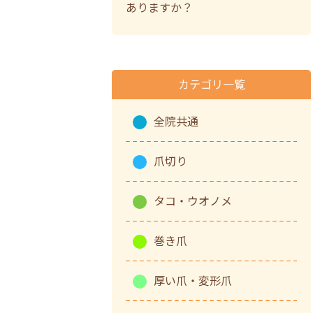
ありますか？
カテゴリ一覧
全院共通
爪切り
タコ・ウオノメ
巻き爪
厚い爪・変形爪