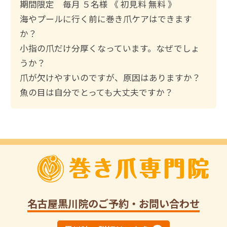
索
期間限定 毎月 ５名様 《 初見料 無料 》
:
海やプールに行く前に巻き爪ケアはできます
か？
小指の爪だけ分厚くなっています。なぜでしょ
うか？
爪が欠けやすいのですが、原因はありますか？
魚の目は自分でとっても大丈夫ですか？
名古屋黒川院
のご予約・お問い合わせ