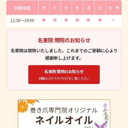
診察時間
月
火
水
木
金
土
日・祝
11:30
〜
19:00
●
●
●
●
●
●
ー
名東院 閉院のお知らせ
名東院は閉院いたしました。これまでのご愛顧に心より
感謝申し上げます。
名東院 閉院のお知らせ
詳細はコチラのブログをご覧ください