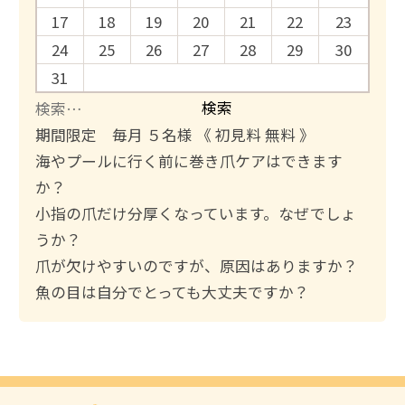
17
18
19
20
21
22
23
24
25
26
27
28
29
30
31
検
索
期間限定 毎月 ５名様 《 初見料 無料 》
:
海やプールに行く前に巻き爪ケアはできます
か？
小指の爪だけ分厚くなっています。なぜでしょ
うか？
爪が欠けやすいのですが、原因はありますか？
魚の目は自分でとっても大丈夫ですか？