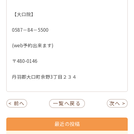
【大口院】
0587－84－5500
(web予約出来ます)
〒480-0146
丹羽郡大口町余野3丁目２３４
< 前へ
一覧へ戻る
次へ >
最近の投稿