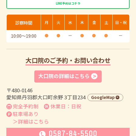
LINE予約はコチラ
診察時間
月
火
水
木
金
土
日・祝
10:00
〜
19:00
●
●
ー
●
●
●
ー
大口院のご予約・お問い合わせ
大口院の詳細はこちら
〒480-0146
愛知県丹羽郡大口町余野 3丁目234
GoogleMap
完全予約制
休業日：日祝
駐車場あり
＞詳細はこちら
0587-84-5500