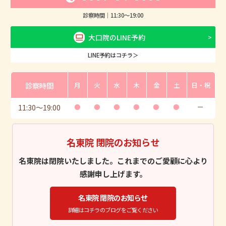
診察時間｜
11:30
〜
19:00
大口院のLINE予約
LINE予約はコチラ＞
診察時間
月
火
水
木
金
土
日・祝
11:30
〜
19:00
●
●
●
●
●
●
ー
名東院 閉院のお知らせ
名東院は閉院いたしました。これまでのご愛顧に心より
感謝申し上げます。
名東院 閉院のお知らせ
詳細はコチラのブログをご覧ください