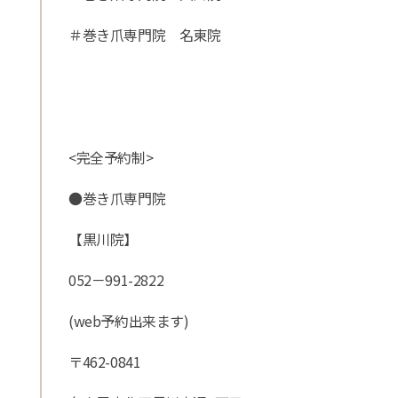
＃巻き爪専門院 名東院
<完全予約制>
●巻き爪専門院
【黒川院】
052－991-2822
(web予約出来ます)
〒462-0841