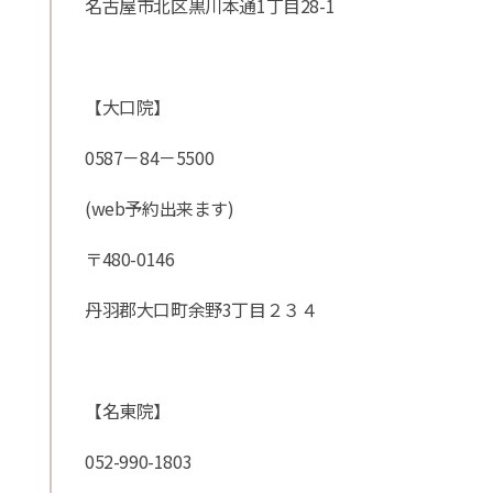
名古屋市北区黒川本通1丁目28-1
【大口院】
0587－84－5500
(web予約出来ます)
〒480-0146
丹羽郡大口町余野3丁目２３４
【名東院】
052-990-1803