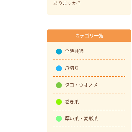
ありますか？
カテゴリ一覧
全院共通
爪切り
タコ・ウオノメ
巻き爪
厚い爪・変形爪