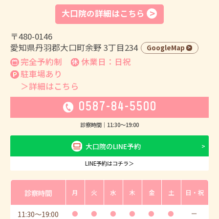
大口院の詳細はこちら
〒480-0146
愛知県丹羽郡大口町余野 3丁目234
GoogleMap
完全予約制
休業日：日祝
駐車場あり
＞詳細はこちら
0587-84-5500
診察時間｜
11:30
〜
19:00
大口院のLINE予約
LINE予約はコチラ＞
診察時間
月
火
水
木
金
土
日・祝
11:30
〜
19:00
●
●
●
●
●
●
ー