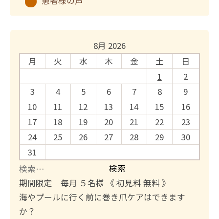
患者様の声
8月 2026
月
火
水
木
金
土
日
1
2
3
4
5
6
7
8
9
10
11
12
13
14
15
16
17
18
19
20
21
22
23
24
25
26
27
28
29
30
31
検
索
期間限定 毎月 ５名様 《 初見料 無料 》
:
海やプールに行く前に巻き爪ケアはできます
か？