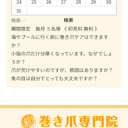
24
25
26
27
28
29
30
31
検
索
期間限定 毎月 ５名様 《 初見料 無料 》
:
海やプールに行く前に巻き爪ケアはできます
か？
小指の爪だけ分厚くなっています。なぜでしょ
うか？
爪が欠けやすいのですが、原因はありますか？
魚の目は自分でとっても大丈夫ですか？