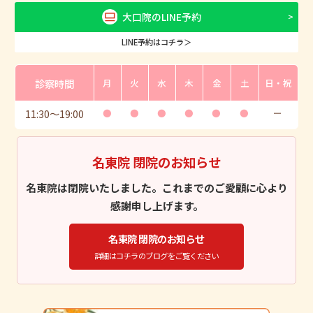
大口院のLINE予約
LINE予約はコチラ＞
診察時間
月
火
水
木
金
土
日・祝
11:30
〜
19:00
●
●
●
●
●
●
ー
名東院 閉院のお知らせ
名東院は閉院いたしました。これまでのご愛顧に心より
感謝申し上げます。
名東院 閉院のお知らせ
詳細はコチラのブログをご覧ください