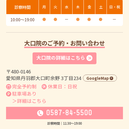
診察時間
月
火
水
木
金
土
日・祝
10:00
〜
19:00
●
●
ー
●
●
●
ー
大口院のご予約・お問い合わせ
大口院の詳細はこちら
〒480-0146
愛知県丹羽郡大口町余野 3丁目234
GoogleMap
完全予約制
休業日：日祝
駐車場あり
＞詳細はこちら
0587-84-5500
診察時間｜
11:30
〜
19:00