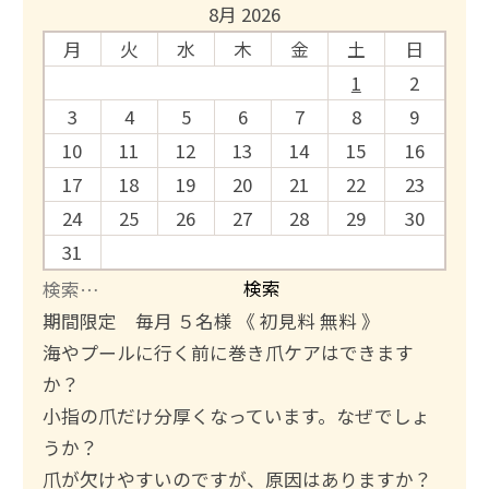
8月 2026
月
火
水
木
金
土
日
1
2
3
4
5
6
7
8
9
10
11
12
13
14
15
16
17
18
19
20
21
22
23
24
25
26
27
28
29
30
31
検
索
期間限定 毎月 ５名様 《 初見料 無料 》
:
海やプールに行く前に巻き爪ケアはできます
か？
小指の爪だけ分厚くなっています。なぜでしょ
うか？
爪が欠けやすいのですが、原因はありますか？