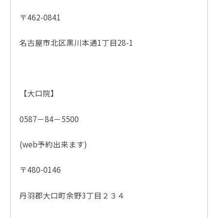
〒462-0841
名古屋市北区黒川本通1丁目28-1
【大口院】
0587－84－5500
(web予約出来ます)
〒480-0146
丹羽郡大口町余野3丁目２３４