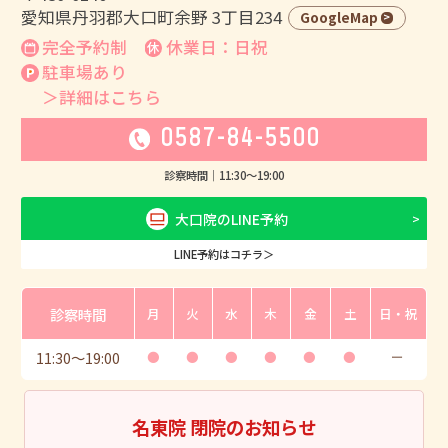
愛知県丹羽郡大口町余野 3丁目234
GoogleMap
完全予約制
休業日：日祝
駐車場あり
＞詳細はこちら
0587-84-5500
診察時間｜
11:30
〜
19:00
大口院のLINE予約
LINE予約はコチラ＞
診察時間
月
火
水
木
金
土
日・祝
11:30
〜
19:00
●
●
●
●
●
●
ー
名東院 閉院のお知らせ