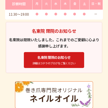
診察時間
月
火
水
木
金
土
日・祝
11:30
〜
19:00
●
●
●
●
●
●
ー
名東院 閉院のお知らせ
名東院は閉院いたしました。これまでのご愛顧に心より
感謝申し上げます。
名東院 閉院のお知らせ
詳細はコチラのブログをご覧ください