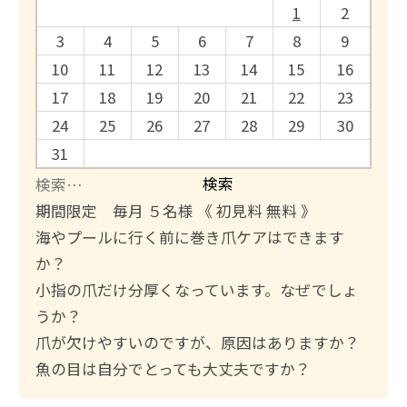
1
2
3
4
5
6
7
8
9
10
11
12
13
14
15
16
17
18
19
20
21
22
23
24
25
26
27
28
29
30
31
検
索
期間限定 毎月 ５名様 《 初見料 無料 》
:
海やプールに行く前に巻き爪ケアはできます
か？
小指の爪だけ分厚くなっています。なぜでしょ
うか？
爪が欠けやすいのですが、原因はありますか？
魚の目は自分でとっても大丈夫ですか？