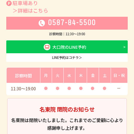
駐車場あり
＞詳細はこちら
0587-84-5500
診察時間｜
11:30
〜
19:00
大口院のLINE予約
LINE予約はコチラ＞
診察時間
月
火
水
木
金
土
日・祝
11:30
〜
19:00
●
●
●
●
●
●
ー
名東院 閉院のお知らせ
名東院は閉院いたしました。これまでのご愛顧に心より
感謝申し上げます。