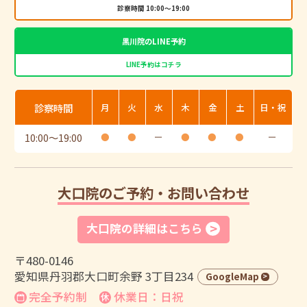
診察時間 10:00～19:00
黒川院のLINE予約
LINE予約はコチラ
診察時間
月
火
水
木
金
土
日・祝
10:00
〜
19:00
●
●
ー
●
●
●
ー
大口院のご予約・お問い合わせ
大口院の詳細はこちら
〒480-0146
愛知県丹羽郡大口町余野 3丁目234
GoogleMap
完全予約制
休業日：日祝