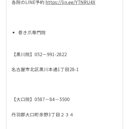
各院のLINE予約
https://lin.ee/Y7NRU4X
巻き爪専門院
【黒川院】052－991-2822
名古屋市北区黒川本通1丁目28-1
【大口院】0587－84－5500
丹羽郡大口町余野3丁目２３４