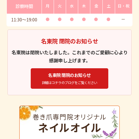
診察時間
月
火
水
木
金
土
日・祝
11:30
〜
19:00
●
●
●
●
●
●
ー
名東院 閉院のお知らせ
名東院は閉院いたしました。これまでのご愛顧に心より
感謝申し上げます。
名東院 閉院のお知らせ
詳細はコチラのブログをご覧ください