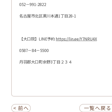
052－991-2822
名古屋市北区黒川本通1丁目28-1
【大口院】LINE予約
https://lin.ee/Y7NRU4X
0587－84－5500
丹羽郡大口町余野3丁目２３４
< 前へ
一覧へ戻る