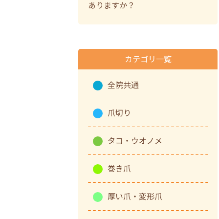
ありますか？
カテゴリ一覧
全院共通
爪切り
タコ・ウオノメ
巻き爪
厚い爪・変形爪